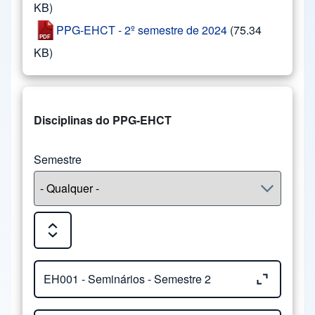
KB)
PPG-EHCT - 2º semestre de 2024
(75.34
KB)
Disciplinas do PPG-EHCT
Semestre
Expand or Collapse all sections
Close or Open tab vvja-pane-82970665-1-pane
EH001 - Seminários - Semestre 2