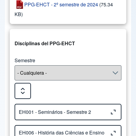
PPG-EHCT - 2º semestre de 2024
(75.34
KB)
Disciplinas del PPG-EHCT
Semestre
Expand or Collapse all sections
Close or Open tab vvja-pane-23265463-1-pane
EH001 - Seminários - Semestre 2
Close or Open tab vvja-pane-23265463-2-pane
Núcleo:
Ensino e História de Ciências da
EH006 - História das Ciências e Ensino