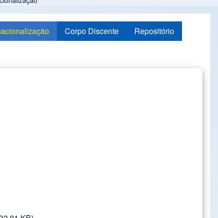
cionalização
nacionalização
Corpo Discente
Repositório
32.01 KB)