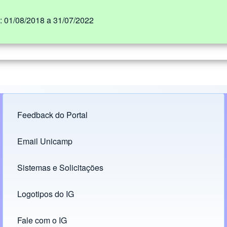
: 01/08/2018 a 31/07/2022
Feedback do Portal
Footer menu
Email Unicamp
(opens in new tab)
Links
Sistemas e Solicitações
(opens in new tab)
Logotipos do IG
(opens in new tab)
Fale com o IG