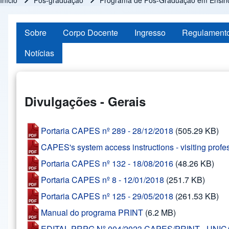
Início
Pós-graduação
Programa de Pós-Graduação em Ensino 
Trilha de navegação
Sobre
Corpo Docente
Ingresso
Regulament
Notícias
Divulgações - Gerais
Portaria CAPES nº 289 - 28/12/2018
(505.29 KB)
CAPES's system access instructions - visiting profe
Portaria CAPES nº 132 - 18/08/2016
(48.26 KB)
Portaria CAPES nº 8 - 12/01/2018
(251.7 KB)
Portaria CAPES nº 125 - 29/05/2018
(261.53 KB)
Manual do programa PRINT
(6.2 MB)
EDITAL PRPG Nº 004/2023 CAPES/PRINT - UN