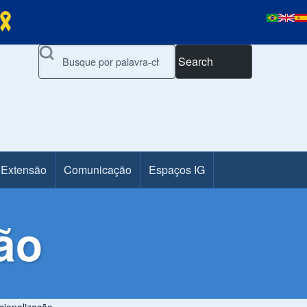
Search
 Extensão
Comunicação
Espaços IG
ão