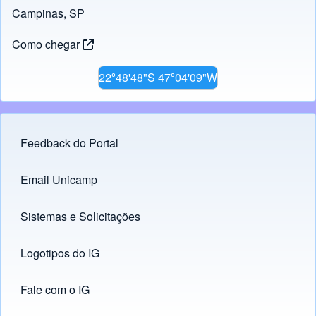
Campinas, SP
Como chegar
22º48'48"S 47º04'09"W
Feedback do Portal
Footer menu
Email Unicamp
(opens in new tab)
Links
Sistemas e Solicitações
(opens in new tab)
Logotipos do IG
(opens in new tab)
Fale com o IG