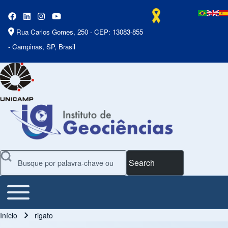
Rua Carlos Gomes, 250 - CEP: 13083-855
- Campinas, SP, Brasil
Search
Toggle main menu
Main Menu
Início
rigato
Trilha de navegação