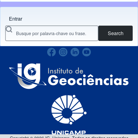
Entrar
Menu do usuário
Search