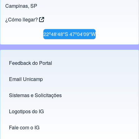
Campinas, SP
¿Cómo llegar?
22º48'48"S 47º04'09"W
Feedback do Portal
Footer menu
Email Unicamp
(opens in new tab)
Links
Sistemas e Solicitações
(opens in new tab)
Logotipos do IG
(opens in new tab)
Fale com o IG