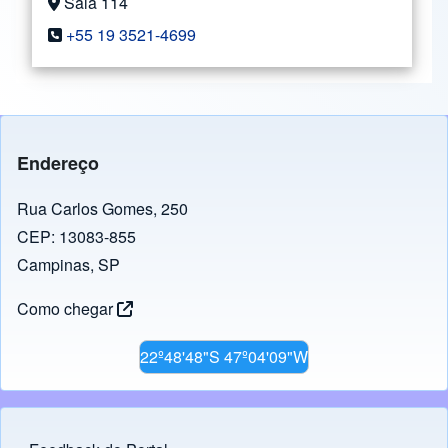
Sala 114
+55 19 3521-4699
Endereço
Rua Carlos Gomes, 250
CEP: 13083-855
Campinas, SP
Como chegar
22º48'48"S 47º04'09"W