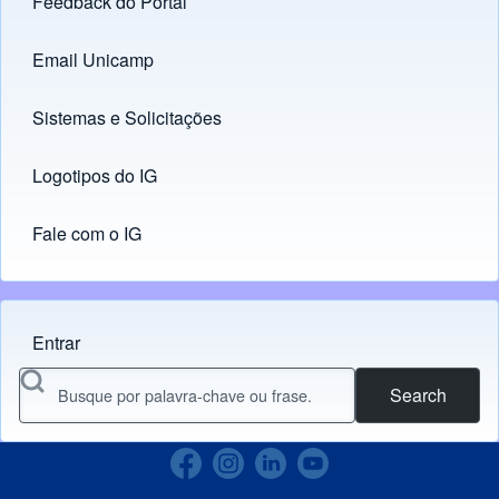
Feedback do Portal
Footer menu
Email Unicamp
(opens in new tab)
Links
Sistemas e Solicitações
(opens in new tab)
Logotipos do IG
(opens in new tab)
Fale com o IG
Entrar
Menu do usuário
Search