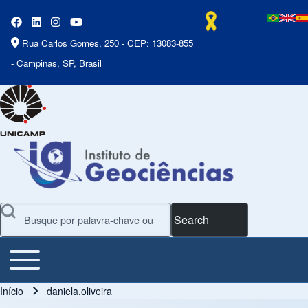
Rua Carlos Gomes, 250 - CEP: 13083-855
- Campinas, SP, Brasil
Search
Toggle main menu
Main Menu
Início
daniela.oliveira
Trilha de navegação