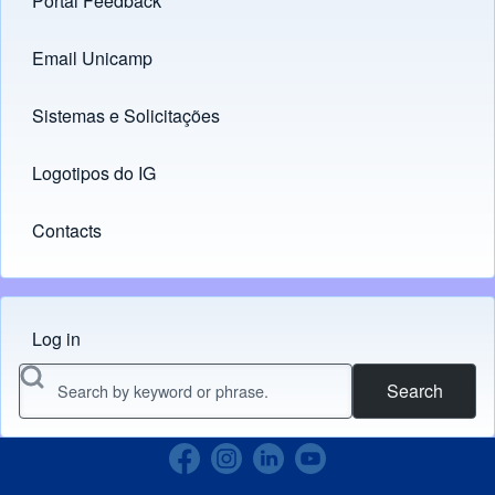
Portal Feedback
Footer menu
Email Unicamp
(opens in new tab)
Links
Sistemas e Solicitações
(opens in new tab)
Logotipos do IG
(opens in new tab)
Contacts
Log in
Menu do usuário
Search