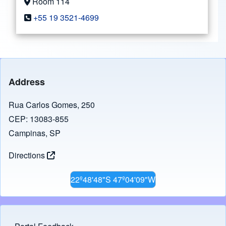
Room 114
+55 19 3521-4699
Address
Rua Carlos Gomes, 250
CEP: 13083-855
Campinas, SP
Directions
22º48'48"S 47º04'09"W