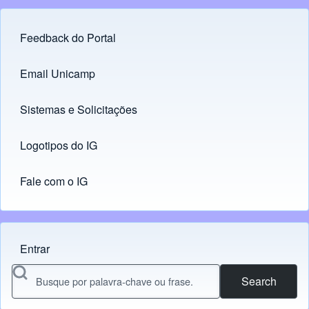
Feedback do Portal
Footer menu
Email Unicamp
(opens in new tab)
Links
Sistemas e Solicitações
(opens in new tab)
Logotipos do IG
(opens in new tab)
Fale com o IG
Entrar
Menu do usuário
Search