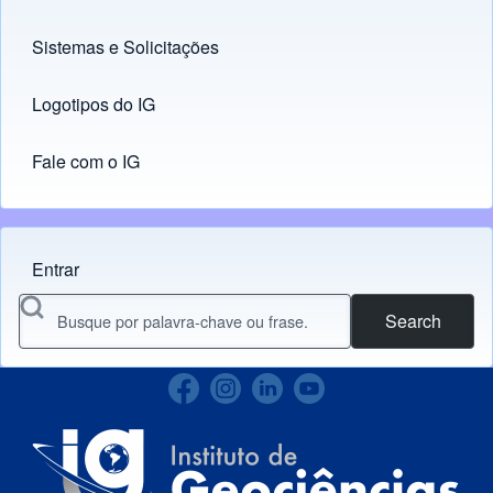
Sistemas e Solicitações
(opens in new tab)
Logotipos do IG
(opens in new tab)
Fale com o IG
Entrar
Menu do usuário
Search