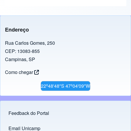
Endereço
Rua Carlos Gomes, 250
CEP: 13083-855
Campinas, SP
Como chegar
22º48'48"S 47º04'09"W
Feedback do Portal
Footer menu
Email Unicamp
(opens in new tab)
Links