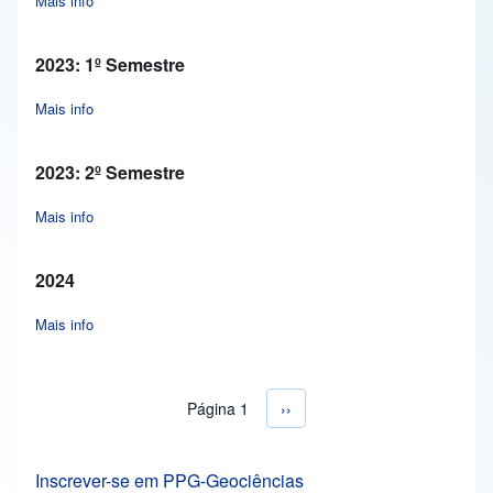
Mais info
about 2022: 2º Semestre
2023: 1º Semestre
Mais info
about 2023: 1º Semestre
2023: 2º Semestre
Mais info
about 2023: 2º Semestre
2024
Mais info
about 2024
Página 1
Próxima página
››
Paginação
Inscrever-se em PPG-Geociências