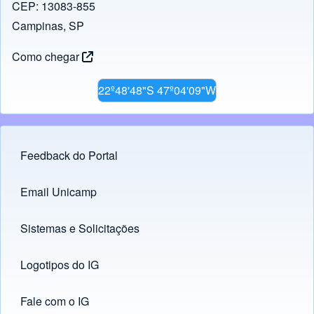
CEP: 13083-855
Campinas, SP
Como chegar
22º48'48"S 47º04'09"W
Feedback do Portal
Footer menu
Email Unicamp
(opens in new tab)
Links
Sistemas e Solicitações
(opens in new tab)
Logotipos do IG
(opens in new tab)
Fale com o IG