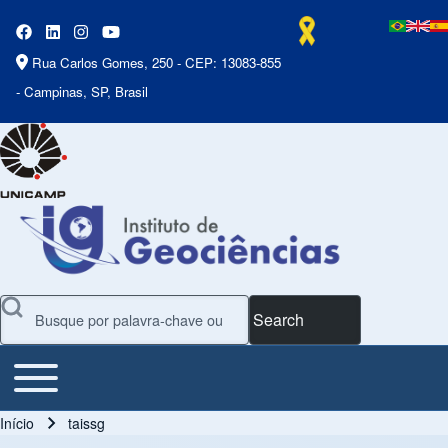
Rua Carlos Gomes, 250 - CEP: 13083-855
- Campinas, SP, Brasil
Search
Toggle main menu
Main Menu
Início
taissg
Trilha de navegação