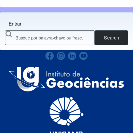
Entrar
Menu do usuário
Search