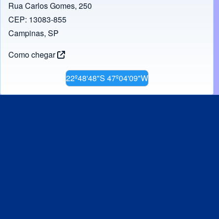
Rua Carlos Gomes, 250
CEP: 13083-855
Campinas, SP
Como chegar
22º48'48"S 47º04'09"W