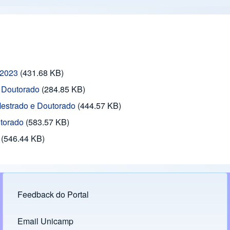
s2023
(431.68 KB)
e Doutorado
(284.85 KB)
Mestrado e Doutorado
(444.57 KB)
utorado
(583.57 KB)
(546.44 KB)
Feedback do Portal
Footer menu
Email Unicamp
(opens in new tab)