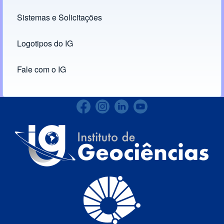
Links
Sistemas e Solicitações
(opens in new tab)
Logotipos do IG
(opens in new tab)
Fale com o IG