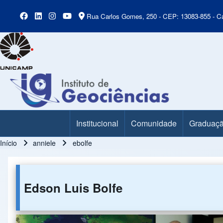
Rua Carlos Gomes, 250 - CEP: 13083-855 - Ca
Institucional
Comunidade
Graduaç
Main Menu
Início
anniele
ebolfe
Trilha de navegação
Edson Luis Bolfe