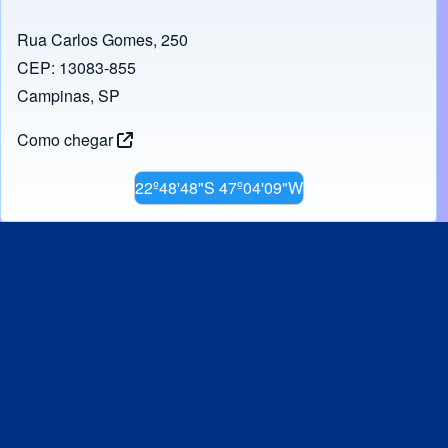
Rua Carlos Gomes, 250
CEP: 13083-855
Campinas, SP
Como chegar
22º48'48"S 47º04'09"W