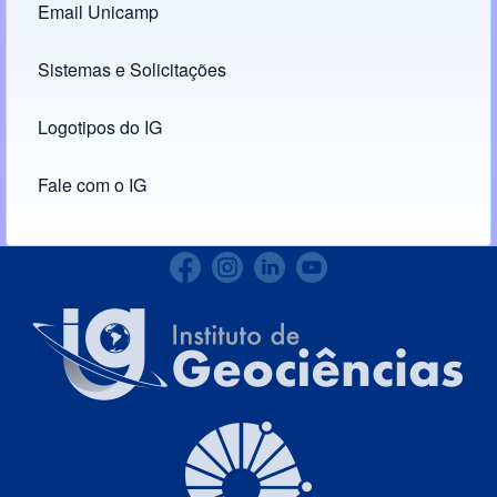
Email Unicamp
(opens in new tab)
Links
Sistemas e Solicitações
(opens in new tab)
Logotipos do IG
(opens in new tab)
Fale com o IG