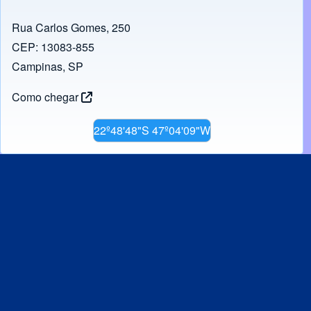
Rua Carlos Gomes, 250
CEP: 13083-855
Campinas, SP
Como chegar
22º48'48"S 47º04'09"W