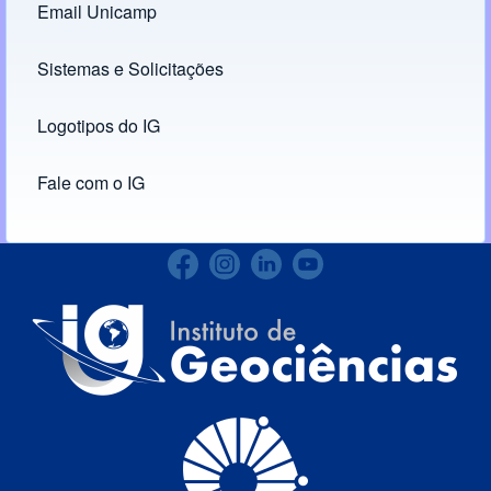
Email Unicamp
(opens in new tab)
Links
Sistemas e Solicitações
(opens in new tab)
Logotipos do IG
(opens in new tab)
Fale com o IG