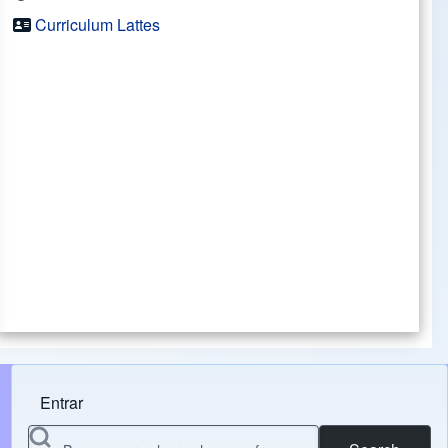
Curriculum Lattes
Entrar
Menu do usuário
Search