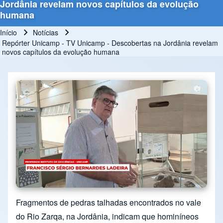
Jordânia revelam novos capítulos da evolução
humana
Início
Notícias
Trilha de navegação
Repórter Unicamp - TV Unicamp - Descobertas na Jordânia revelam
novos capítulos da evolução humana
Fragmentos de pedras talhadas encontrados no vale
do Rio Zarqa, na Jordânia, indicam que hominíneos