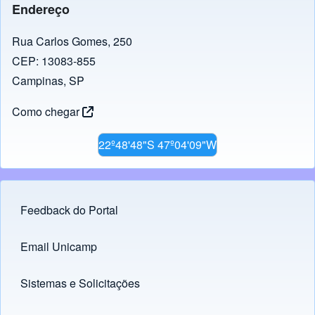
b
a
A
dI
Li
Endereço
o
m
p
n
n
o
p
k
Rua Carlos Gomes, 250
CEP: 13083-855
k
Campinas, SP
Como chegar
22º48'48"S 47º04'09"W
Feedback do Portal
Footer menu
Email Unicamp
(opens in new tab)
Links
Sistemas e Solicitações
(opens in new tab)