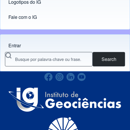
Logotipos do IG
(opens in new tab)
Fale com o IG
Entrar
Menu do usuário
Search