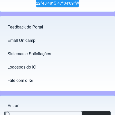
22º48'48"S 47º04'09"W
Feedback do Portal
Footer menu
Email Unicamp
(opens in new tab)
Links
Sistemas e Solicitações
(opens in new tab)
Logotipos do IG
(opens in new tab)
Fale com o IG
Entrar
Menu do usuário