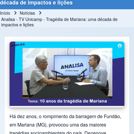
década de impactos e lições
Início
Notícias
Trilha de navegação
Analisa - TV Unicamp - Tragédia de Mariana: uma década de
impactos e lições
Há dez anos, o rompimento da barragem de Fundão,
em Mariana (MG), provocou uma das maiores
tragédias socioambientais do país. Dezenove