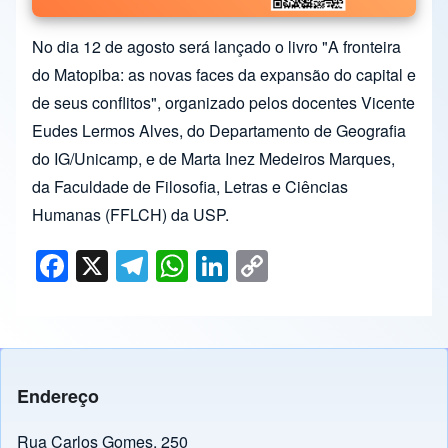
No dia 12 de agosto será lançado o livro "A fronteira
do Matopiba: as novas faces da expansão do capital e
de seus conflitos", organizado pelos docentes Vicente
Eudes Lermos Alves, do Departamento de Geografia
do IG/Unicamp, e de Marta Inez Medeiros Marques,
da Faculdade de Filosofia, Letras e Ciências
Humanas (FFLCH) da USP.
F
X
T
W
Li
C
a
el
h
n
o
c
e
at
k
p
e
gr
s
e
y
b
a
A
dI
Li
Endereço
o
m
p
n
n
Rua Carlos Gomes, 250