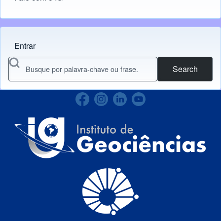
Entrar
Menu do usuário
Search