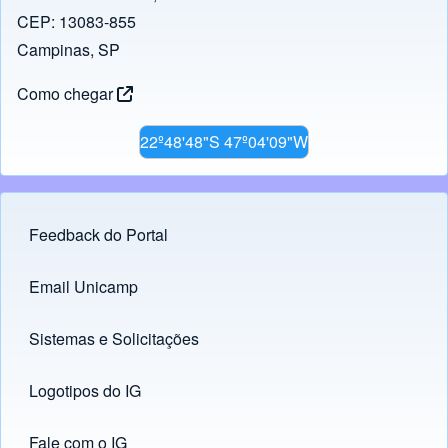
o
p
k
CEP: 13083-855
k
Campinas, SP
Como chegar
22º48'48"S 47º04'09"W
Feedback do Portal
Footer menu
Email Unicamp
(opens in new tab)
Links
Sistemas e Solicitações
(opens in new tab)
Logotipos do IG
(opens in new tab)
Fale com o IG