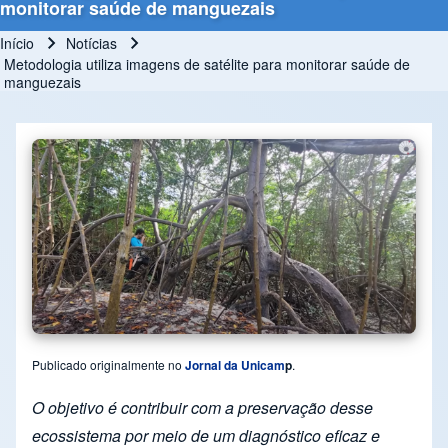
monitorar saúde de manguezais
Início
Notícias
Trilha de navegação
Metodologia utiliza imagens de satélite para monitorar saúde de
manguezais
Publicado originalmente no
Jornal da Unicam
p
.
O objetivo é contribuir com a preservação desse
ecossistema por meio de um diagnóstico eficaz e