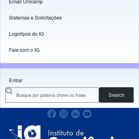
Email Unicamp
(opens in new tab)
Links
Sistemas e Solicitações
(opens in new tab)
Logotipos do IG
(opens in new tab)
Fale com o IG
Entrar
Menu do usuário
Search