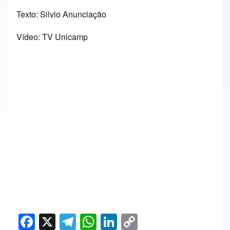
Texto: Silvio Anunciação
Vídeo: TV Unicamp
F
X
T
W
Li
C