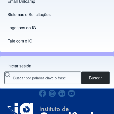
Email Unicamp
(opens in new tab)
Links
Sistemas e Solicitações
(opens in new tab)
Logotipos do IG
(opens in new tab)
Fale com o IG
Iniciar sesión
Menu do usuário
Buscar