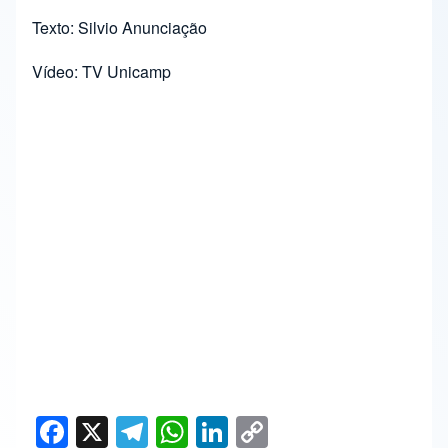
Texto: Silvio Anunciação
Vídeo: TV Unicamp
F
X
T
W
Li
C