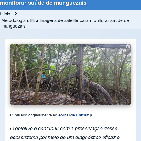
monitorar saúde de manguezais
Inicio
Ruta de navegación
Metodologia utiliza imagens de satélite para monitorar saúde de
manguezais
Publicado originalmente no
Jornal da Unicam
p
.
O objetivo é contribuir com a preservação desse
ecossistema por meio de um diagnóstico eficaz e