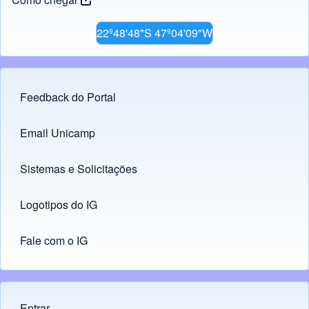
22º48'48"S 47º04'09"W
Feedback do Portal
Footer menu
Email Unicamp
(opens in new tab)
Links
Sistemas e Solicitações
(opens in new tab)
Logotipos do IG
(opens in new tab)
Fale com o IG
Entrar