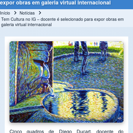
expor obras em galeria virtual internacional
Início
Notícias
Trilha de navegação
Tem Cultura no IG – docente é selecionado para expor obras em
galeria virtual internacional
Cinco quadros de Diego Ducart, docente do