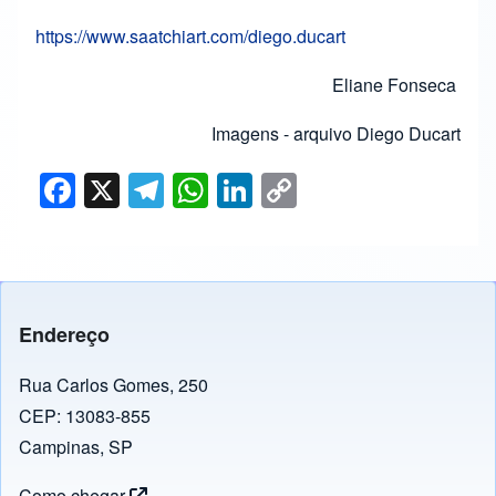
https://www.saatchiart.com/diego.ducart
Eliane Fonseca
Imagens - arquivo Diego Ducart
F
X
T
W
Li
C
a
el
h
n
o
c
e
at
k
p
e
gr
s
e
y
b
a
A
dI
Li
Endereço
o
m
p
n
n
o
p
k
Rua Carlos Gomes, 250
CEP: 13083-855
k
Campinas, SP
Como chegar