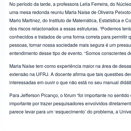
No período da tarde, a professora Leila Ferreira, do Nú
uma mesa redonda reuniu Maria Naíse de Oliveira Peixoto,
Mario Martinez, do Instituto de Matemática, Estatística e
dos riscos relacionados a essas estruturas. “Podemos ten
conhecidos e tratados de uma forma correta para permiti
pessoas, tornar nossa sociedade mais segura é um pressup
entendimento desse tipo de evento. “Somos conscientes d
Maria Naíse tem como experiência maior na área de desas
extensão na UFRJ. A docente afirma que tais questões de
interessadas em ouvir o que não está no seu manual didáti
Para Jefferson Picanço, o fórum “foi importante no sentid
importante por trazer pesquisadores envolvidos diretamen
parece levar para um ‘esquecimento’ do problema, a Univer