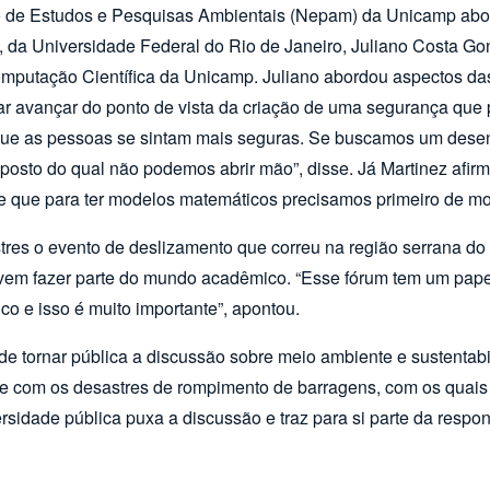
cleo de Estudos e Pesquisas Ambientais (Nepam) da Unicamp a
 da Universidade Federal do Rio de Janeiro, Juliano Costa Go
 Computação Científica da Unicamp. Juliano abordou aspectos da
tar avançar do ponto de vista da criação de uma segurança qu
r que as pessoas se sintam mais seguras. Se buscamos um dese
osto do qual não podemos abrir mão”, disse. Já Martinez afir
e que para ter modelos matemáticos precisamos primeiro de mod
tres o evento de deslizamento que correu na região serrana 
vem fazer parte do mundo acadêmico. “Esse fórum tem um pape
co e isso é muito importante”, apontou.
o de tornar pública a discussão sobre meio ambiente e sustentab
te com os desastres de rompimento de barragens, com os quais
sidade pública puxa a discussão e traz para si parte da respons