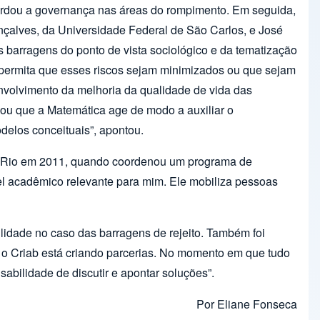
bordou a governança nas áreas do rompimento. Em seguida,
nçalves, da Universidade Federal de São Carlos, e José
s barragens do ponto de vista sociológico e da tematização
e permita que esses riscos sejam minimizados ou que sejam
nvolvimento da melhoria da qualidade de vida das
mou que a Matemática age de modo a auxiliar o
elos conceituais”, apontou.
do Rio em 2011, quando coordenou um programa de
l acadêmico relevante para mim. Ele mobiliza pessoas
ilidade no caso das barragens de rejeito. Também foi
 o Criab está criando parcerias. No momento em que tudo
abilidade de discutir e apontar soluções”.
Por Eliane Fonseca