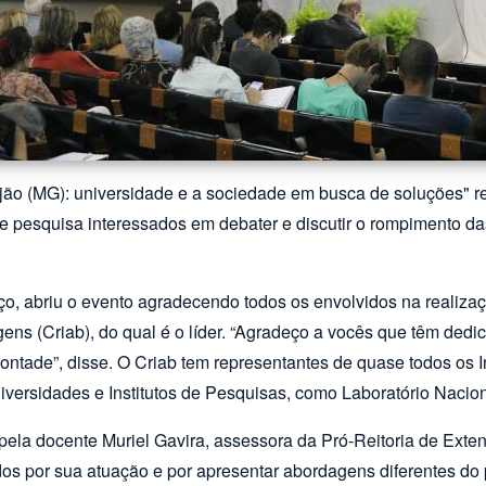
o (MG): universidade e a sociedade em busca de soluções" re
s de pesquisa interessados em debater e discutir o rompimento
ço, abriu o evento agradecendo todos os envolvidos na realiz
ns (Criab), do qual é o líder. “Agradeço a vocês que têm dedi
vontade”, disse. O Criab tem representantes de quase todos os 
iversidades e Institutos de Pesquisas, como Laboratório Nacio
la docente Muriel Gavira, assessora da Pró-Reitoria de Extens
s por sua atuação e por apresentar abordagens diferentes do 