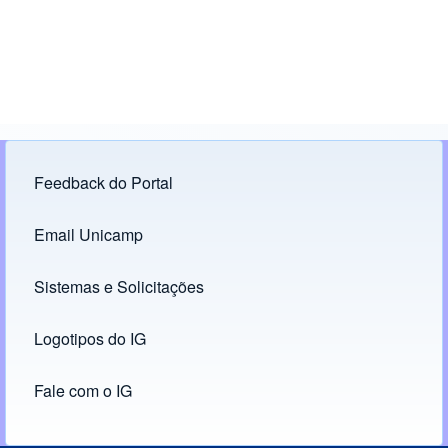
Feedback do Portal
Footer menu
Email Unicamp
(opens in new tab)
Links
Sistemas e Solicitações
(opens in new tab)
Logotipos do IG
(opens in new tab)
Fale com o IG