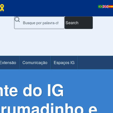
Search
 Extensão
Comunicação
Espaços IG
te do IG
Brumadinho e