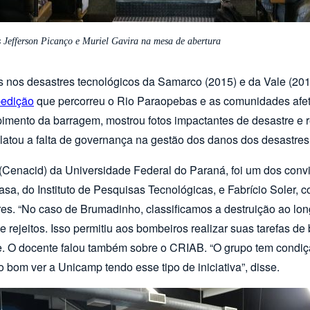
 Jefferson Picanço e Muriel Gavira na mesa de abertura
s nos desastres tecnológicos da Samarco (2015) e da Vale (2019
edição
que percorreu o Rio Paraopebas e as comunidades afe
ento da barragem, mostrou fotos impactantes de desastre e re
elatou a falta de governança na gestão dos danos dos desastre
 (Cenacid) da Universidade Federal do Paraná, foi um dos co
, do Instituto de Pesquisas Tecnológicas, e Fabrício Soler, c
es. “No caso de Brumadinho, classificamos a destruição ao lon
e rejeitos. Isso permitiu aos bombeiros realizar suas tarefas 
 O docente falou também sobre o CRIAB. “O grupo tem condição 
to bom ver a Unicamp tendo esse tipo de iniciativa”, disse.