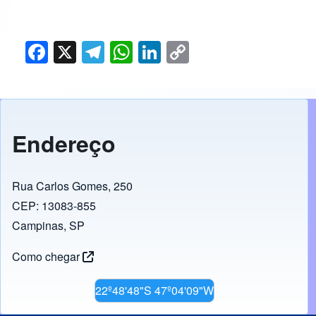
F
X
T
W
Li
C
a
el
h
n
o
c
e
at
k
p
e
gr
s
e
y
b
a
A
dI
Li
Endereço
o
m
p
n
n
o
p
k
Rua Carlos Gomes, 250
k
CEP: 13083-855
Campinas, SP
Como chegar
22º48'48"S 47º04'09"W