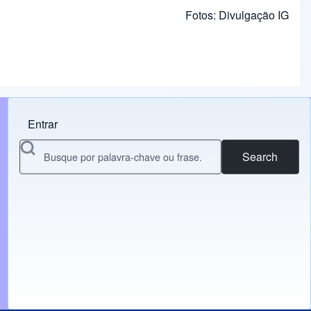
Fotos: Divulgação IG
Entrar
Menu do usuário
Search