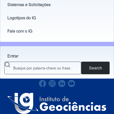
Sistemas e Solicitações
(opens in new tab)
Logotipos do IG
(opens in new tab)
Fale com o IG
Entrar
Menu do usuário
Search