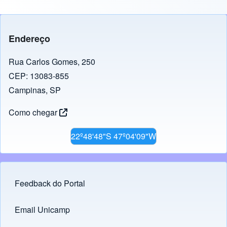
Endereço
Rua Carlos Gomes, 250
CEP: 13083-855
Campinas, SP
Como chegar
22º48'48"S 47º04'09"W
Feedback do Portal
Footer menu
Email Unicamp
(opens in new tab)
Links