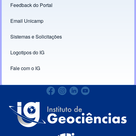
Feedback do Portal
Footer menu
Email Unicamp
(opens in new tab)
Links
Sistemas e Solicitações
(opens in new tab)
Logotipos do IG
(opens in new tab)
Fale com o IG