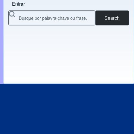
Entrar
Menu do usuário
Search