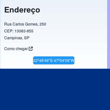
Endereço
Rua Carlos Gomes, 250
CEP: 13083-855
Campinas, SP
Como chegar
22º48'48"S 47º04'09"W