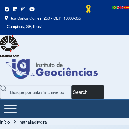
Rua Carlos Gomes, 250 - CEP: 13083-855
- Campinas, SP, Brasil
Search
Toggle main menu
Main Menu
Início
nathaliaoliveira
Trilha de navegação