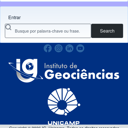
Entrar
Menu do usuário
Search