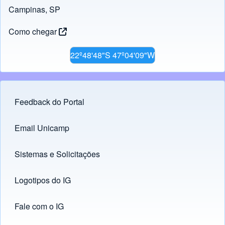
Campinas, SP
Como chegar
22º48'48"S 47º04'09"W
Feedback do Portal
Footer menu
Email Unicamp
(opens in new tab)
Links
Sistemas e Solicitações
(opens in new tab)
Logotipos do IG
(opens in new tab)
Fale com o IG