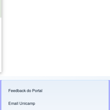
Feedback do Portal
Footer menu
Email Unicamp
(opens in new tab)
Links