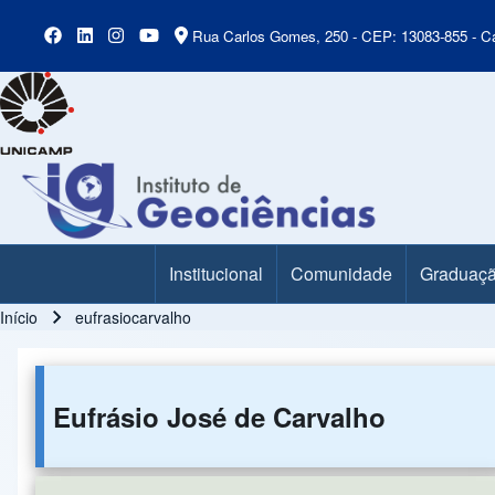
Rua Carlos Gomes, 250 - CEP: 13083-855 - Ca
Institucional
Comunidade
Graduaç
Main Menu
Início
eufrasiocarvalho
Trilha de navegação
Eufrásio José de Carvalho