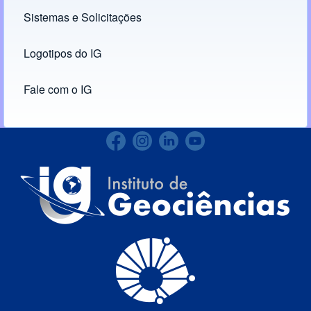
Sistemas e Solicitações
(opens in new tab)
Logotipos do IG
(opens in new tab)
Fale com o IG