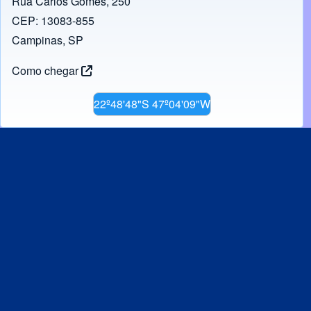
Rua Carlos Gomes, 250
CEP: 13083-855
Campinas, SP
Como chegar
22º48'48"S 47º04'09"W