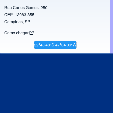
Rua Carlos Gomes, 250
CEP: 13083-855
Campinas, SP
Como chegar
22º48'48"S 47º04'09"W