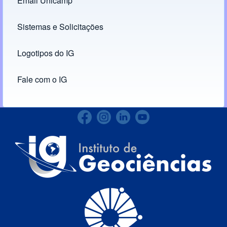
Email Unicamp
(opens in new tab)
Links
Sistemas e Solicitações
(opens in new tab)
Logotipos do IG
(opens in new tab)
Fale com o IG