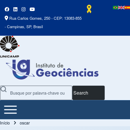
Rua Carlos Gomes, 250 - CEP: 13083-855
- Campinas, SP, Brasil
Search
Toggle main menu
Main Menu
Início
oscar
Trilha de navegação