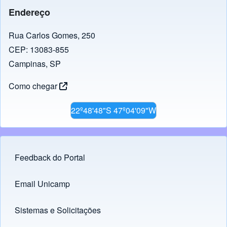
Endereço
Rua Carlos Gomes, 250
CEP: 13083-855
Campinas, SP
Como chegar
22º48'48"S 47º04'09"W
Feedback do Portal
Footer menu
Email Unicamp
(opens in new tab)
Links
Sistemas e Solicitações
(opens in new tab)