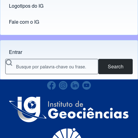
Logotipos do IG
(opens in new tab)
Fale com o IG
Entrar
Menu do usuário
Search