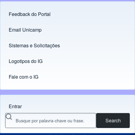
Feedback do Portal
Footer menu
Email Unicamp
(opens in new tab)
Links
Sistemas e Solicitações
(opens in new tab)
Logotipos do IG
(opens in new tab)
Fale com o IG
Entrar
Menu do usuário
Search