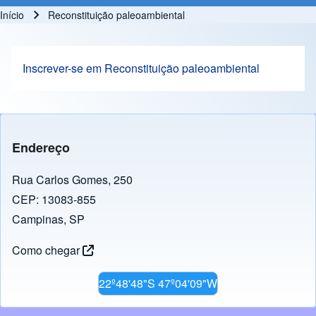
Início
Reconstituição paleoambiental
Trilha de navegação
Inscrever-se em Reconstituição paleoambiental
Endereço
Rua Carlos Gomes, 250
CEP: 13083-855
Campinas, SP
Como chegar
22º48'48"S 47º04'09"W