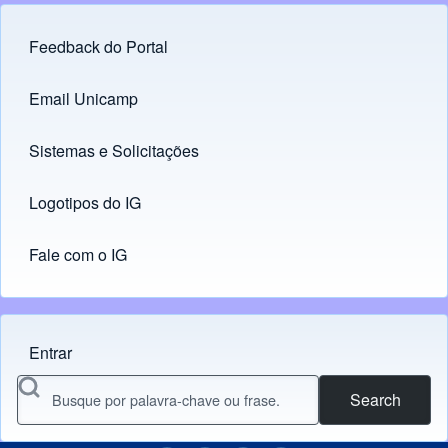
Feedback do Portal
Footer menu
Email Unicamp
(opens in new tab)
Links
Sistemas e Solicitações
(opens in new tab)
Logotipos do IG
(opens in new tab)
Fale com o IG
Entrar
Menu do usuário
Search