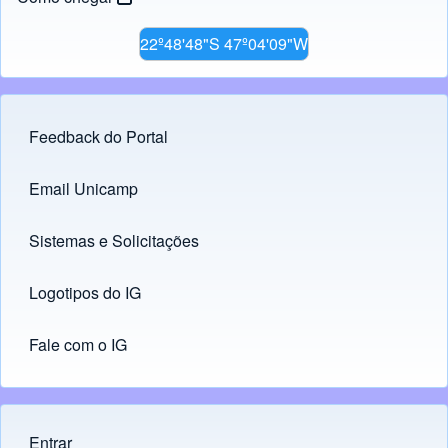
22º48'48"S 47º04'09"W
Feedback do Portal
Footer menu
Email Unicamp
(opens in new tab)
Links
Sistemas e Solicitações
(opens in new tab)
Logotipos do IG
(opens in new tab)
Fale com o IG
Entrar