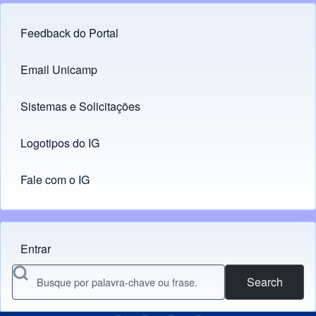
Feedback do Portal
Footer menu
Email Unicamp
(opens in new tab)
Links
Sistemas e Solicitações
(opens in new tab)
Logotipos do IG
(opens in new tab)
Fale com o IG
Entrar
Menu do usuário
Search