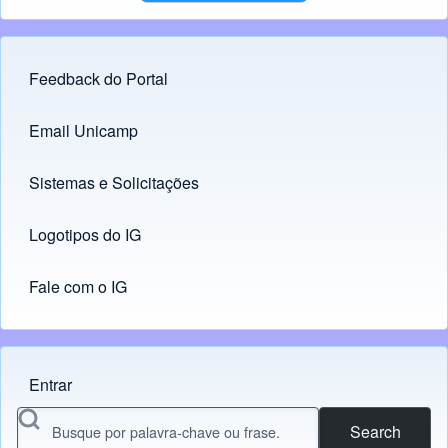
Feedback do Portal
Footer menu
Email Unicamp
(opens in new tab)
Links
Sistemas e Solicitações
(opens in new tab)
Logotipos do IG
(opens in new tab)
Fale com o IG
Entrar
Menu do usuário
Search