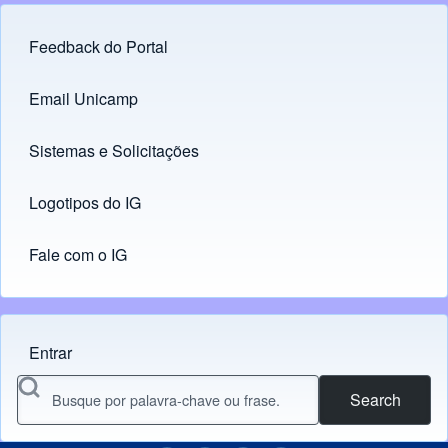
Feedback do Portal
Footer menu
Email Unicamp
(opens in new tab)
Links
Sistemas e Solicitações
(opens in new tab)
Logotipos do IG
(opens in new tab)
Fale com o IG
Entrar
Menu do usuário
Search