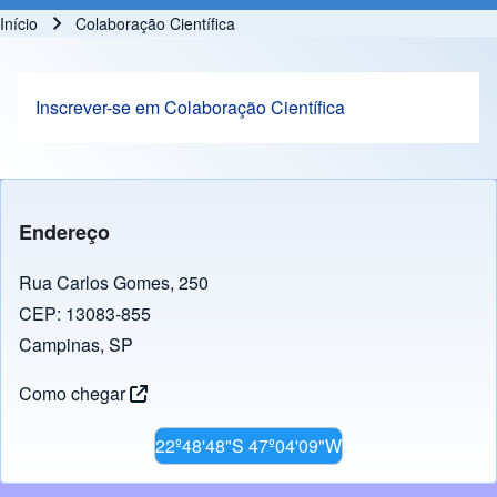
Início
Colaboração Científica
Trilha de navegação
Inscrever-se em Colaboração Científica
Endereço
Rua Carlos Gomes, 250
CEP: 13083-855
Campinas, SP
Como chegar
22º48'48"S 47º04'09"W