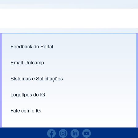
Feedback do Portal
Footer menu
Email Unicamp
(opens in new tab)
Links
Sistemas e Solicitações
(opens in new tab)
Logotipos do IG
(opens in new tab)
Fale com o IG