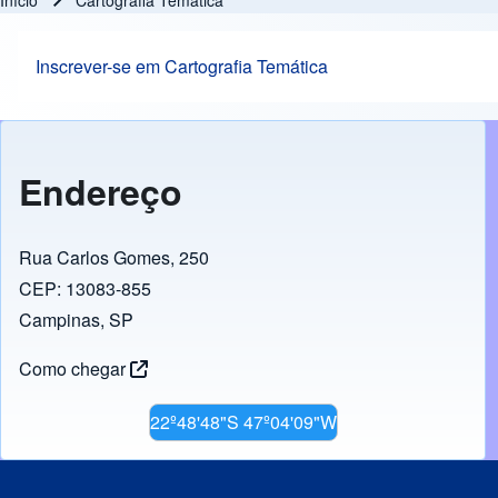
Início
Cartografia Temática
Trilha de navegação
Inscrever-se em Cartografia Temática
Endereço
Rua Carlos Gomes, 250
CEP: 13083-855
Campinas, SP
Como chegar
22º48'48"S 47º04'09"W