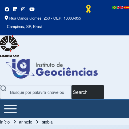
Rua Carlos Gomes, 250 - CEP: 13083-855
- Campinas, SP, Brasil
Search
Toggle main menu
Main Menu
Início
anniele
siqbia
Trilha de navegação