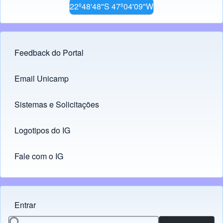
22º48'48"S 47º04'09"W
Feedback do Portal
Footer menu
Email Unicamp
(opens in new tab)
Links
Sistemas e Solicitações
(opens in new tab)
Logotipos do IG
(opens in new tab)
Fale com o IG
Entrar
Menu do usuário