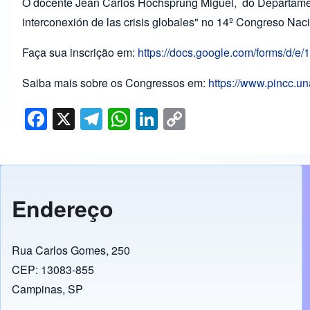
O docente Jean Carlos Hochsprung Miguel,
do Departamen
interconexión de las crisis globales" no 14º Congreso Nac
Faça sua inscrição em:
https://docs.google.com/forms
Saiba mais sobre os Congressos em:
https://www.pincc.u
F
X
T
W
Li
C
a
el
h
n
o
c
e
at
k
p
e
gr
s
e
y
b
a
A
dI
Li
Endereço
o
m
p
n
n
o
p
k
Rua Carlos Gomes, 250
k
CEP: 13083-855
Campinas, SP