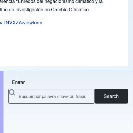
ferência "Enredos del negacionismo climático y la
atino de Investigación en Cambio Climático.
wwTNVXZA/viewform
Entrar
Menu do usuário
Search