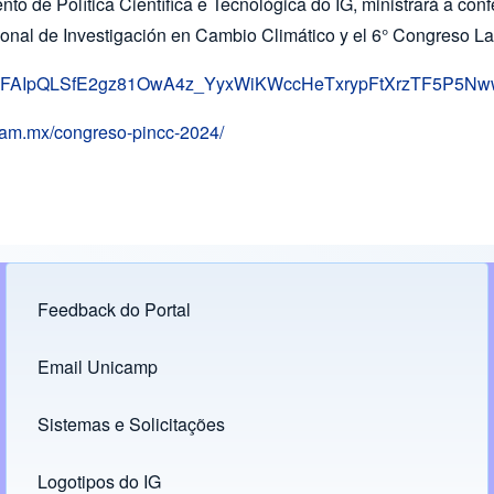
to de Política Científica e Tecnológica do IG, ministrará a con
ional de Investigación en Cambio Climático y el 6° Congreso L
/d/e/1FAIpQLSfE2gz81OwA4z_YyxWiKWccHeTxrypFtXrzTF5P5N
nam.mx/congreso-pincc-2024/
Feedback do Portal
Footer menu
Email Unicamp
(opens in new tab)
Links
Sistemas e Solicitações
(opens in new tab)
Logotipos do IG
(opens in new tab)