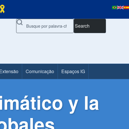
Search
 Extensão
Comunicação
Espaços IG
mático y la
lobales