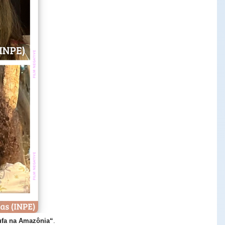
ufa na Amazônia“
.