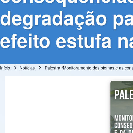
degradação pa
efeito estufa 
Início
Notícias
Palestra “Monitoramento dos biomas e as con
Trilha de navegação