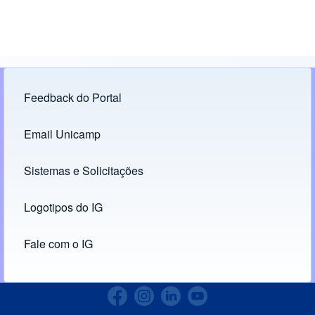
Feedback do Portal
Footer menu
Email Unicamp
(opens in new tab)
Links
Sistemas e Solicitações
(opens in new tab)
Logotipos do IG
(opens in new tab)
Fale com o IG