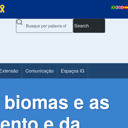
Search
 Extensão
Comunicação
Espaços IG
 biomas e as
ento e da