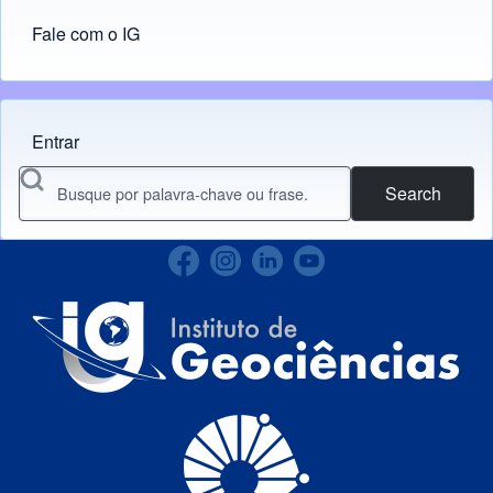
Fale com o IG
Entrar
Menu do usuário
Search