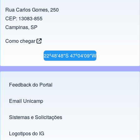
Rua Carlos Gomes, 250
CEP: 13083-855
Campinas, SP
Como chegar
22º48'48"S 47º04'09"W
Feedback do Portal
Footer menu
Email Unicamp
(opens in new tab)
Links
Sistemas e Solicitações
(opens in new tab)
Logotipos do IG
(opens in new tab)