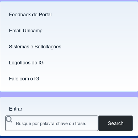
Feedback do Portal
Footer menu
Email Unicamp
(opens in new tab)
Links
Sistemas e Solicitações
(opens in new tab)
Logotipos do IG
(opens in new tab)
Fale com o IG
Entrar
Menu do usuário
Search