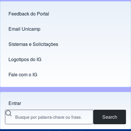
Feedback do Portal
Footer menu
Email Unicamp
(opens in new tab)
Links
Sistemas e Solicitações
(opens in new tab)
Logotipos do IG
(opens in new tab)
Fale com o IG
Entrar
Menu do usuário
Search