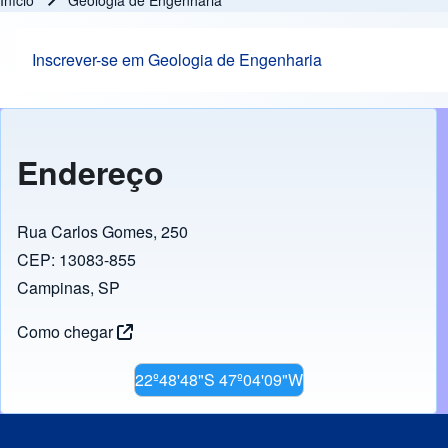
Início
Geologia de Engenharia
Trilha de navegação
Inscrever-se em Geologia de Engenharia
Endereço
Rua Carlos Gomes, 250
CEP: 13083-855
Campinas, SP
Como chegar
22º48'48"S 47º04'09"W