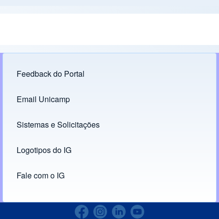
Feedback do Portal
Footer menu
Email Unicamp
(opens in new tab)
Links
Sistemas e Solicitações
(opens in new tab)
Logotipos do IG
(opens in new tab)
Fale com o IG