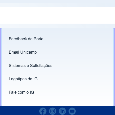
Feedback do Portal
Footer menu
Email Unicamp
(opens in new tab)
Links
Sistemas e Solicitações
(opens in new tab)
Logotipos do IG
(opens in new tab)
Fale com o IG