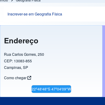
Início
Geografia Física
Trilha de navegação
Inscrever-se em Geografia Física
Endereço
Rua Carlos Gomes, 250
CEP: 13083-855
Campinas, SP
Como chegar
22º48'48"S 47º04'09"W