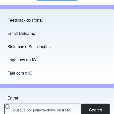
Feedback do Portal
Footer menu
Email Unicamp
(opens in new tab)
Links
Sistemas e Solicitações
(opens in new tab)
Logotipos do IG
(opens in new tab)
Fale com o IG
Entrar
Menu do usuário
Search