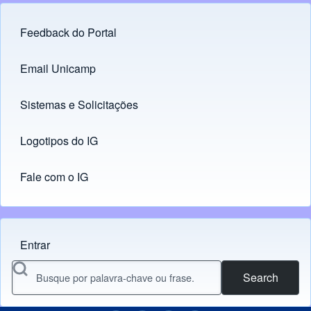
Feedback do Portal
Footer menu
Email Unicamp
(opens in new tab)
Links
Sistemas e Solicitações
(opens in new tab)
Logotipos do IG
(opens in new tab)
Fale com o IG
Entrar
Menu do usuário
Search