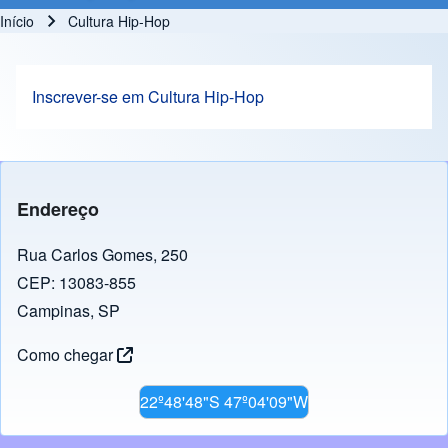
Início
Cultura Hip-Hop
Trilha de navegação
Inscrever-se em Cultura Hip-Hop
Endereço
Rua Carlos Gomes, 250
CEP: 13083-855
Campinas, SP
Como chegar
22º48'48"S 47º04'09"W