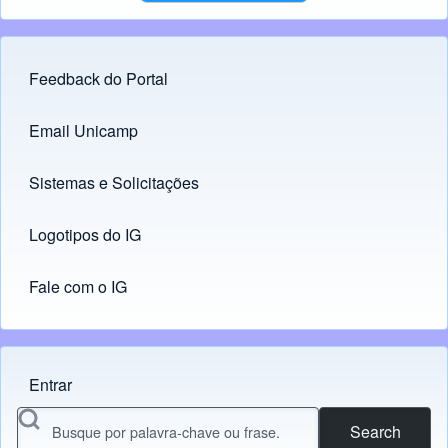
Feedback do Portal
Footer menu
Email Unicamp
(opens in new tab)
Links
Sistemas e Solicitações
(opens in new tab)
Logotipos do IG
(opens in new tab)
Fale com o IG
Entrar
Menu do usuário
Search