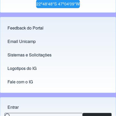
22º48'48"S 47º04'09"W
Feedback do Portal
Footer menu
Email Unicamp
(opens in new tab)
Links
Sistemas e Solicitações
(opens in new tab)
Logotipos do IG
(opens in new tab)
Fale com o IG
Entrar
Menu do usuário