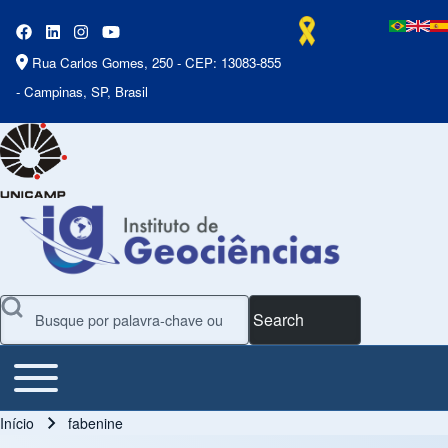
Rua Carlos Gomes, 250 - CEP: 13083-855
- Campinas, SP, Brasil
Search
Toggle main menu
Main Menu
Início
fabenine
Trilha de navegação