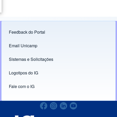
Feedback do Portal
Footer menu
Email Unicamp
(opens in new tab)
Links
Sistemas e Solicitações
(opens in new tab)
Logotipos do IG
(opens in new tab)
Fale com o IG