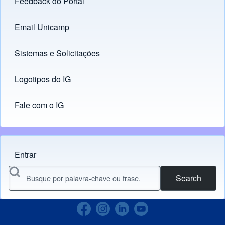
Feedback do Portal
Footer menu
Email Unicamp
(opens in new tab)
Links
Sistemas e Solicitações
(opens in new tab)
Logotipos do IG
(opens in new tab)
Fale com o IG
Entrar
Menu do usuário
Search