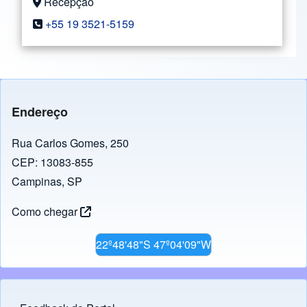
Recepção
+55 19 3521-5159
Endereço
Rua Carlos Gomes, 250
CEP: 13083-855
Campinas, SP
Como chegar
22º48'48"S 47º04'09"W