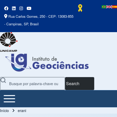
Rua Carlos Gomes, 250 - CEP: 13083-855
- Campinas, SP, Brasil
Search
Toggle main menu
Main Menu
Início
erani
Trilha de navegação