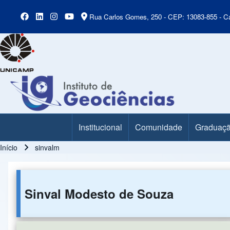
Rua Carlos Gomes, 250 - CEP: 13083-855 - Ca
Institucional
Comunidade
Graduaç
Main Menu
Início
sinvalm
Trilha de navegação
Sinval Modesto de Souza