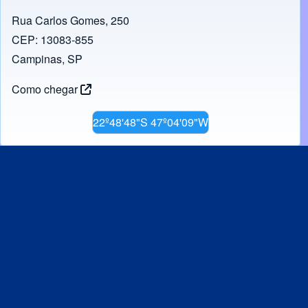
Rua Carlos Gomes, 250
CEP: 13083-855
Campinas, SP
Como chegar
22º48'48"S 47º04'09"W