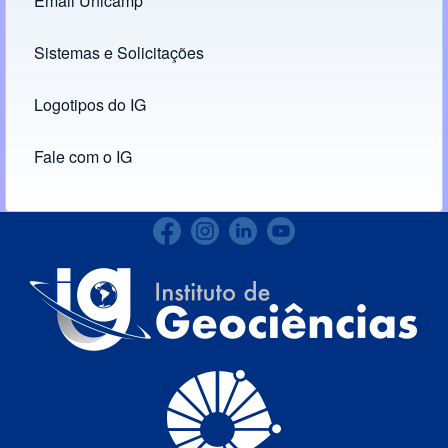
Email Unicamp
(opens in new tab)
Links
Sistemas e Solicitações
(opens in new tab)
Logotipos do IG
(opens in new tab)
Fale com o IG