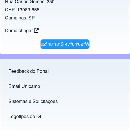
Rua Carlos Gomes, 250
CEP: 13083-855
Campinas, SP
Como chegar
22º48'48"S 47º04'09"W
Feedback do Portal
Footer menu
Email Unicamp
(opens in new tab)
Links
Sistemas e Solicitações
(opens in new tab)
Logotipos do IG
(opens in new tab)