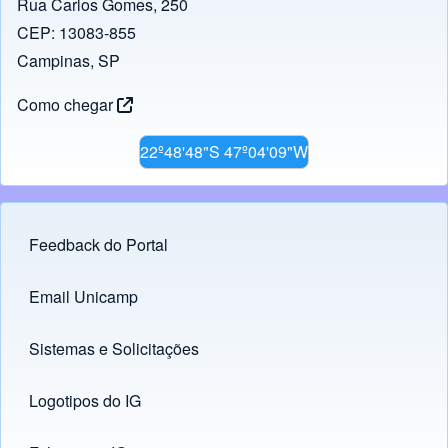
Rua Carlos Gomes, 250
CEP: 13083-855
Campinas, SP
Como chegar
22º48'48"S 47º04'09"W
Feedback do Portal
Footer menu
Email Unicamp
(opens in new tab)
Links
Sistemas e Solicitações
(opens in new tab)
Logotipos do IG
(opens in new tab)